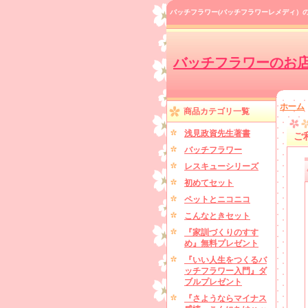
バッチフラワー(バッチフラワーレメディ）
バッチフラワーのお
ホーム
商品カテゴリ一覧
浅見政資先生著書
ご
バッチフラワー
レスキューシリーズ
初めてセット
ペットとニコニコ
こんなときセット
『家訓づくりのすす
め』無料プレゼント
『いい人生をつくるバ
ッチフラワー入門』ダ
ブルプレゼント
『さようならマイナス