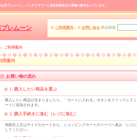
のお店プレムーン。バッチフラワーと浅見政資先生の著書の販売をしています。
店プレムーン
ご利用案内
｜
お問い合せ
商品検索
:
｜
ご利用案内
利用案内
お買い物の流れ
1. 購入したい商品を選ぶ
購入したい商品が決まりましたら、「カートに入れる」ボタンをクリックしてく
ートに追加されます。
2. 購入手続きに進む（レジに進む）
画面右上又はサイドのカートから、ショッピングカートのページへ進み「レジに
してください。