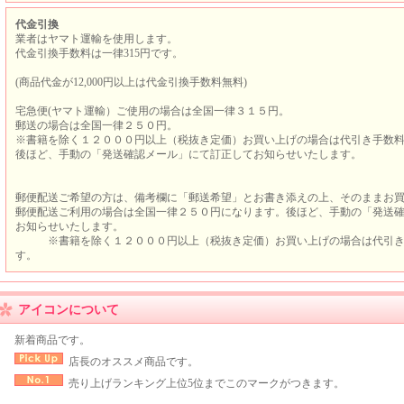
代金引換
業者はヤマト運輸を使用します。
代金引換手数料は一律315円です。
(商品代金が12,000円以上は代金引換手数料無料)
宅急便(ヤマト運輸）ご使用の場合は全国一律３１５円。
郵送の場合は全国一律２５０円。
※書籍を除く１２０００円以上（税抜き定価）お買い上げの場合は代引き手数
後ほど、手動の「発送確認メール」にて訂正してお知らせいたします。
郵便配送ご希望の方は、備考欄に「郵送希望」とお書き添えの上、そのままお
郵便配送ご利用の場合は全国一律２５０円になります。後ほど、手動の「発送
お知らせいたします。
※書籍を除く１２０００円以上（税抜き定価）お買い上げの場合は代引き
す。
アイコンについて
新着商品です。
店長のオススメ商品です。
売り上げランキング上位5位までこのマークがつきます。