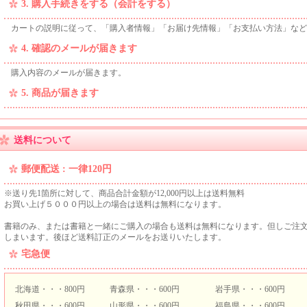
3. 購入手続きをする（会計をする）
カートの説明に従って、「購入者情報」「お届け先情報」「お支払い方法」など
4. 確認のメールが届きます
購入内容のメールが届きます。
5. 商品が届きます
送料について
郵便配送
:
一律120円
※送り先1箇所に対して、商品合計金額が12,000円以上は送料無料
お買い上げ５０００円以上の場合は送料は無料になります。
書籍のみ、または書籍と一緒にご購入の場合も送料は無料になります。但しご注
しまいます。後ほど送料訂正のメールをお送りいたします。
宅急便
北海道・・・800円
青森県・・・600円
岩手県・・・600円
秋田県・・・600円
山形県・・・600円
福島県・・・600円