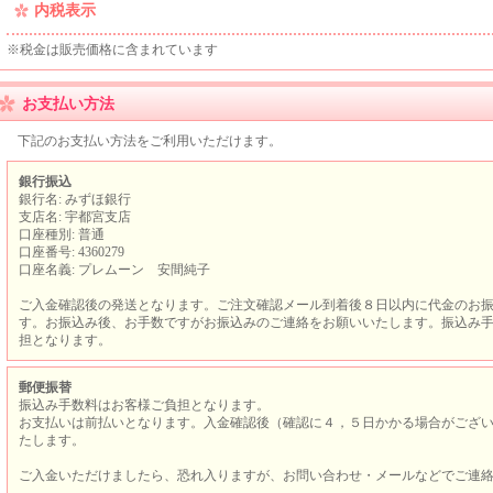
内税表示
※税金は販売価格に含まれています
お支払い方法
下記のお支払い方法をご利用いただけます。
銀行振込
銀行名: みずほ銀行
支店名: 宇都宮支店
口座種別: 普通
口座番号: 4360279
口座名義: プレムーン 安間純子
ご入金確認後の発送となります。ご注文確認メール到着後８日以内に代金のお
す。お振込み後、お手数ですがお振込みのご連絡をお願いいたします。振込み
担となります。
郵便振替
振込み手数料はお客様ご負担となります。
お支払いは前払いとなります。入金確認後（確認に４，５日かかる場合がござ
たします。
ご入金いただけましたら、恐れ入りますが、お問い合わせ・メールなどでご連