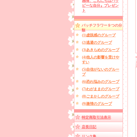
感情、こんにちはハッ
ピーな自分』プレゼン
ト
バッチフラワー９つの分
類
(1)虚脱感のグループ
(2)逃避のグループ
(3)あきらめのグループ
(4)他人の影響を受けや
すい
(5)自信がないのグルー
プ
(6)恐れ悩みのグループ
(7)わがままのグループ
(8)ごまかしのグループ
(9)激情のグループ
特定商取引法表示
店長日記
リンク集