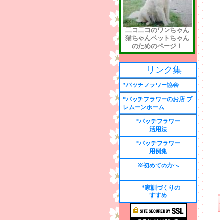
二コ二コのワンちゃん
猫ちゃんペットちゃん
のためのページ！
リンク集
*バッチフラワー協会
*バッチフラワーのお店 プ
レムーンホーム
*バッチフラワー
活用法
*バッチフラワー
用例集
※初めての方へ
*家訓づくりの
すすめ