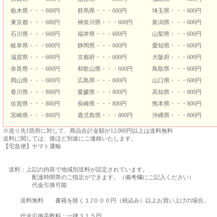
栃木県・・・600円
群馬県・・・600円
埼玉県・・・600円
東京都・・・600円
神奈川県・・・600円
新潟県・・・600円
石川県・・・600円
福井県・・・600円
山梨県・・・600円
岐阜県・・・600円
静岡県・・・600円
愛知県・・・600円
滋賀県・・・600円
京都府・・・600円
大阪府・・・600円
奈良県・・・600円
和歌山県・・・600円
鳥取県・・・600円
岡山県・・・600円
広島県・・・600円
山口県・・・600円
香川県・・・800円
愛媛県・・・800円
高知県・・・800円
佐賀県・・・800円
長崎県・・・800円
熊本県・・・800円
宮崎県・・・800円
鹿児島県・・・800円
沖縄県・・・800円
※送り先1箇所に対して、商品合計金額が12,000円以上は送料無料
送料に関しては、後ほど別途にご連絡いたします。
【宅急便】ヤマト運輸
送料：上記の内容で地域別送料が設定されています。
配達時間帯のご指定ができます。（備考欄にご記入ください）
代金引換可能
送料無料 書籍を除く１2０００円（税込み）以上お買い上げの場合。
代金引換手数料：一律３１５円