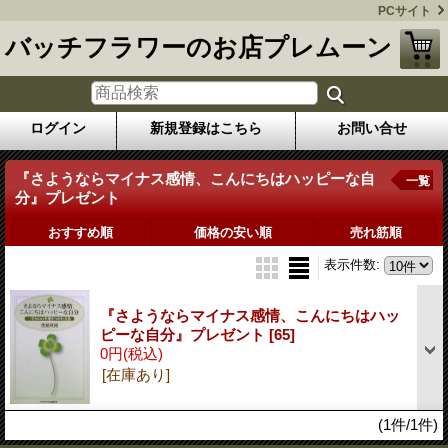
PCサイト
バッチフラワーのお店プレムーン
ログイン
新規登録はこちら
お問い合せ
『さようならマイナス感情、こんにちはハッピーな自
一覧
分』プレゼント
おすすめ順
価格の安い順
売れ筋順
表示件数
:
『さようならマイナス感情、こんにちはハッ
ピーな自分』プレゼント
[65]
0円
(税込)
[在庫あり]
(1件/1件)