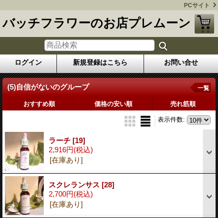
PCサイト
バッチフラワーのお店プレムーン
ログイン
新規登録はこちら
お問い合せ
(5)自信がないのグループ
一覧
おすすめ順
価格の安い順
売れ筋順
表示件数
:
ラーチ
[19]
2,916円
(税込)
[在庫あり]
スクレランサス
[28]
2,700円
(税込)
[在庫あり]