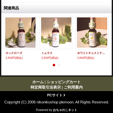
関連商品
ロックローズ
ミムラス
ホワイトチェストナット
2,916円
(税込)
2,916円
(税込)
2,916円
(税込)
ホーム
|
ショッピングカート
特定商取引法表示
|
ご利用案内
PCサイト
Copyright (C) 2006 nikonikoshop plemoon. All Rights Reserved.
Powered by
おちゃのこネット