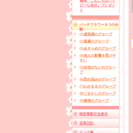
感情、こんにちはハッ
ピーな自分』プレゼン
ト
バッチフラワー９つの分
類
(1)虚脱感のグループ
(2)逃避のグループ
(3)あきらめのグループ
(4)他人の影響を受けや
すい
(5)自信がないのグルー
プ
(6)恐れ悩みのグループ
(7)わがままのグループ
(8)ごまかしのグループ
(9)激情のグループ
特定商取引法表示
店長日記
リンク集