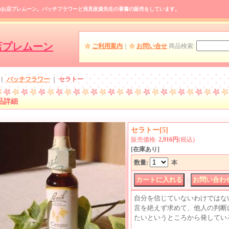
のお店プレムーン。バッチフラワーと浅見政資先生の著書の販売をしています。
店プレムーン
ご利用案内
｜
お問い合せ
商品検索
:
｜
バッチフラワー
｜
セラトー
品詳細
セラトー
[
5
]
販売価格
:
2,916円
(税込)
[在庫あり]
数量
:
本
｜
自分を信じていないわけではな
言を絶えず求めて、他人の判断
たいというところから発してい