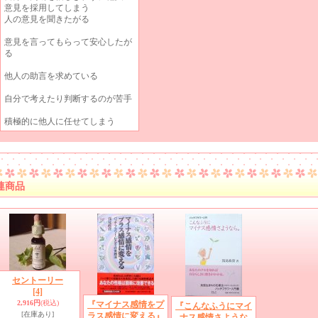
意見を採用してしまう
人の意見を聞きたがる
意見を言ってもらって安心したが
る
他人の助言を求めている
自分で考えたり判断するのが苦手
積極的に他人に任せてしまう
連商品
セントーリー
[4]
2,916円
(税込)
『マイナス感情をプ
『こんなふうにマイ
[在庫あり]
ラス感情に変える』
ナス感情さような