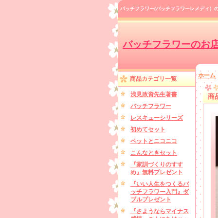
バッチフラワー(バッチフラワーレメディ）
バッチフラワーのお
ホーム
商品カテゴリ一覧
浅見政資先生著書
商
バッチフラワー
レスキューシリーズ
初めてセット
ペットとニコニコ
こんなときセット
『家訓づくりのすす
め』無料プレゼント
『いい人生をつくるバ
ッチフラワー入門』ダ
ブルプレゼント
『さようならマイナス