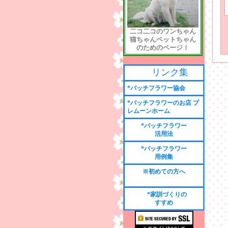
二コ二コのワンちゃん
猫ちゃんペットちゃん
のためのページ！
リンク集
*バッチフラワー協会
*バッチフラワーのお店 プ
レムーンホーム
*バッチフラワー
活用法
*バッチフラワー
用例集
※初めての方へ
*家訓づくりの
すすめ