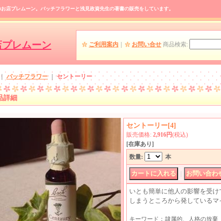
のお店プレムーン。バッチフラワーと浅見政資先生の著書の販売をしています。
店プレムーン
ご利用案内
｜
お問い合せ
商品検索
:
｜
バッチフラワー
｜
セントーリー
品詳細
セントーリー
[
4
]
販売価格
:
2,916円
(税込)
[在庫あり]
数量
:
本
｜
いとも簡単に他人の影響を受け
しまうところから発しているマ
キーワード：隷属的、人格の放棄