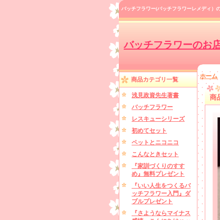
バッチフラワー(バッチフラワーレメディ）
バッチフラワーのお
ホーム
商品カテゴリ一覧
浅見政資先生著書
商
バッチフラワー
レスキューシリーズ
初めてセット
ペットとニコニコ
こんなときセット
『家訓づくりのすす
め』無料プレゼント
『いい人生をつくるバ
ッチフラワー入門』ダ
ブルプレゼント
『さようならマイナス