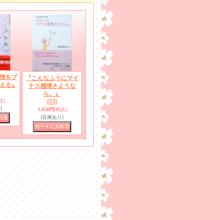
情をプ
『こんなふうにマイ
える』
ナス感情さような
ら。』
込)
[53]
]
1,650円
(税込)
[在庫あり]