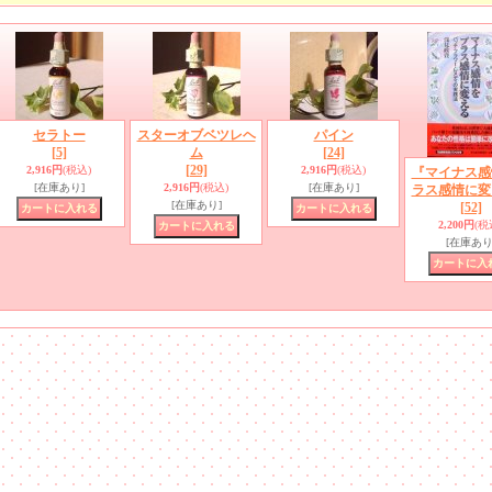
セラトー
スターオブベツレヘ
パイン
[5]
ム
[24]
[29]
2,916円
(税込)
2,916円
(税込)
『マイナス感
[在庫あり]
2,916円
(税込)
[在庫あり]
ラス感情に変
[在庫あり]
[52]
2,200円
(税
[在庫あり