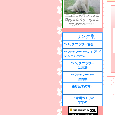
二コ二コのワンちゃん
猫ちゃんペットちゃん
のためのページ！
リンク集
*バッチフラワー協会
*バッチフラワーのお店 プ
レムーンホーム
*バッチフラワー
活用法
*バッチフラワー
用例集
※初めての方へ
*家訓づくりの
すすめ