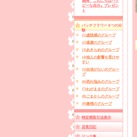
感情、こんにちはハッ
ピーな自分』プレゼン
ト
バッチフラワー９つの分
類
(1)虚脱感のグループ
(2)逃避のグループ
(3)あきらめのグループ
(4)他人の影響を受けや
すい
(5)自信がないのグルー
プ
(6)恐れ悩みのグループ
(7)わがままのグループ
(8)ごまかしのグループ
(9)激情のグループ
特定商取引法表示
店長日記
リンク集